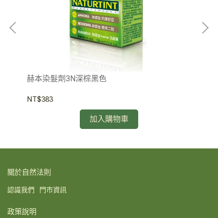
赫本染髮劑3N深棕黑色
赫
NT$383
NT
加入購物車
關於自然法則
認識我們
門市資訊
政策說明