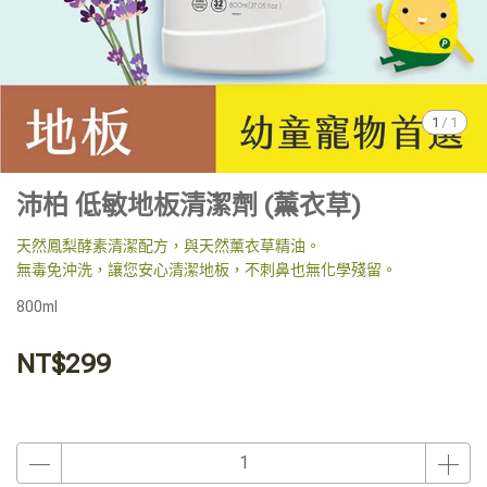
1
/
1
沛柏 低敏地板清潔劑 (薰衣草)
天然鳳梨酵素清潔配方，與天然薰衣草精油。
無毒免沖洗，讓您安心清潔地板，不刺鼻也無化學殘留。
800ml
NT$299