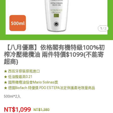
1
/
2
【八月優惠】依格閣有機特級100%初
榨冷壓橄欖油 兩件特價$1099{不能寄
超商}
★ 西班牙原裝原瓶進口
★ 低油酸最高0.21
★ 國際橄欖油協會Mario Solinas獎
★ 德國Biofach 特優獎 PDO ESTEPA法定保護產地限量商品
500ml*2入
NT$1,099
NT$1,380