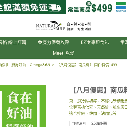
優格 線上訂購
免疫力保養攻略
EZ冷凍即食包
常
Meet i覓愛
油淨化
,
廚房好油｜Omega3.6.9
【八月優惠】南瓜籽油 兩件特價1499
【八月優惠】南瓜籽
第一道冷壓初榨，不經化學精緻
含豐富植化素、天然鋅、維生素
適合拌飯、佐麵、沾麵包等
250ml/瓶
自然法則