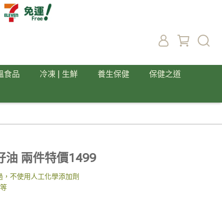
溫食品
冷凍 | 生鮮
養生保健
保健之道
油 兩件特價1499
過，不使用人工化學添加劑
E等