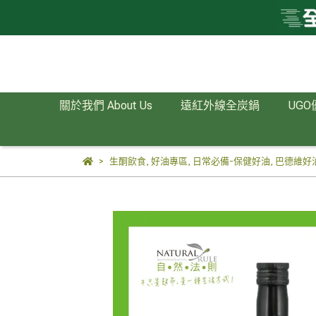
關於我們 About Us
遠紅外線全炭鍋
UGO
生酮飲食
,
好油專區
,
日常必備-保健好油
,
巴德維好