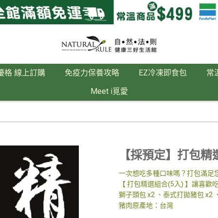
優格 線上訂購
免疫力保養攻略
EZ冷凍即食包
常
Meet i覓愛
【採預定】打包精選
一次想吃多種口味嗎？打包滿足
【 打包精選組合(5入) 】讓
獅子頭包 x2 、泰式打拋豬包 x2
豬肉原產地：台灣