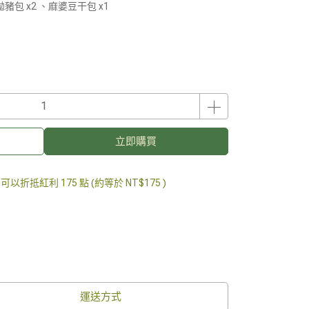
豬包 x2 、麻婆豆干包 x1
立即購買
 」可以折抵紅利
175
點 (約等於
NT$175
)
運送方式