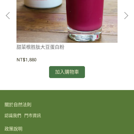
綜
甜菜根胜肽大豆蛋白粉
NT
NT$1,880
加入購物車
關於自然法則
認識我們
門市資訊
政策說明