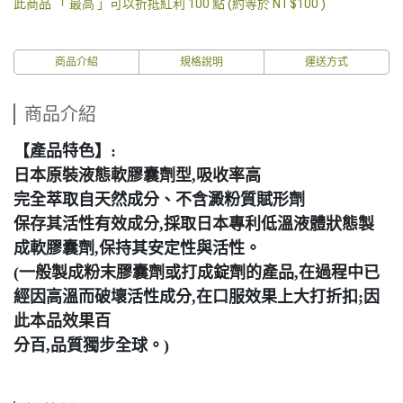
此商品 「 最高 」可以折抵紅利
100
點 (約等於
NT$100
)
商品介紹
規格說明
運送方式
商品介紹
【產品特色】:
日本原裝液態軟膠囊劑型,吸收率高
完全萃取自天然成分、不含澱粉質賦形劑
保存其活性有效成分,採取日本專利低溫液體狀態製
成軟膠囊劑,保持其安定性與活性。
(一般製成粉末膠囊劑或打成錠劑的產品,在過程中已
經因高溫而破壞活性成分,在口服效果上大打折扣;因
此本品效果百
分百,品質獨步全球。)