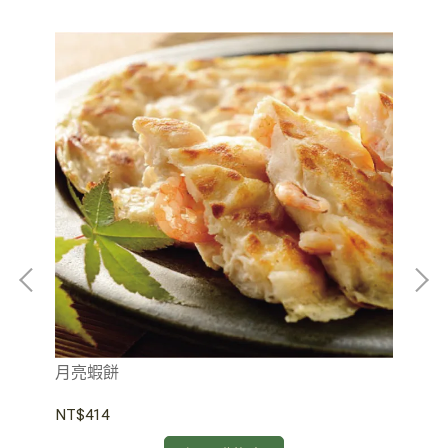
月亮蝦餅
花
NT$414
NT