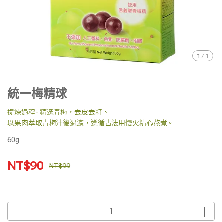
1
/
1
統一梅精球
提煉過程- 精選青梅，去皮去籽、
以果肉萃取青梅汁後過濾，遵循古法用慢火精心熬煮。
60g
NT$90
NT$99