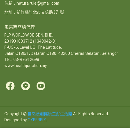
信箱：naturalrule@gmail.com
地址：新竹縣竹北市文信路371號
馬來西亞總代理
PLP WORLDWIDE SDN. BHD.
201901033712 (1343042-D)
F-UG-6, Level UG, The Latitude,
Jalan C180/1, Dataran C180, 43200 Cheras Selatan, Selangor
TEL: 03-9764 2698
www.healthjunction.my
Copyright ©
自然法則健康三好生活館
All Rights Reserved.
Designed by
CYBERBIZ
.