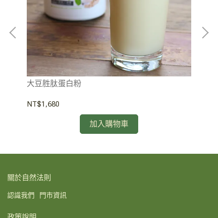
大豆胜肽蛋白粉
甜
NT$1,680
NT
加入購物車
關於自然法則
認識我們
門市資訊
政策說明