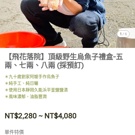
1
/
6
【飛花落院】頂級野生烏魚子禮盒-五
兩、七兩、八兩 (採預訂)
＊九十歲劉家阿嬤手作烏魚子
＊純手工、純日曬
＊使用日本靜岡久能浜平釜鹽鹽漬
＊風味濃郁、油脂豐潤
NT$2,280
~
NT$4,080
單件特價