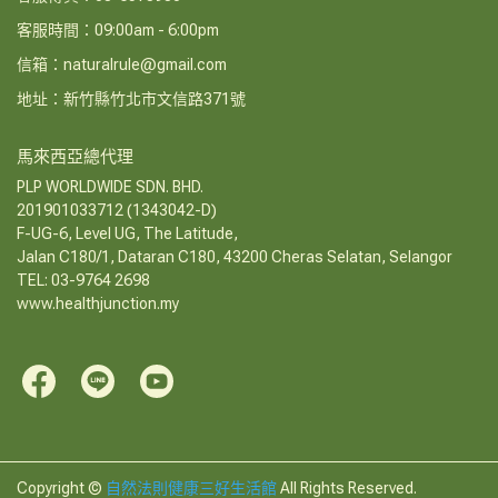
客服時間：09:00am - 6:00pm
信箱：naturalrule@gmail.com
地址：新竹縣竹北市文信路371號
馬來西亞總代理
PLP WORLDWIDE SDN. BHD.
201901033712 (1343042-D)
F-UG-6, Level UG, The Latitude,
Jalan C180/1, Dataran C180, 43200 Cheras Selatan, Selangor
TEL: 03-9764 2698
www.healthjunction.my
Copyright ©
自然法則健康三好生活館
All Rights Reserved.