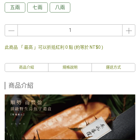
五兩
七兩
八兩
此商品 「 最高 」可以折抵紅利
0
點 (約等於
NT$0
)
商品介紹
規格說明
運送方式
商品介紹