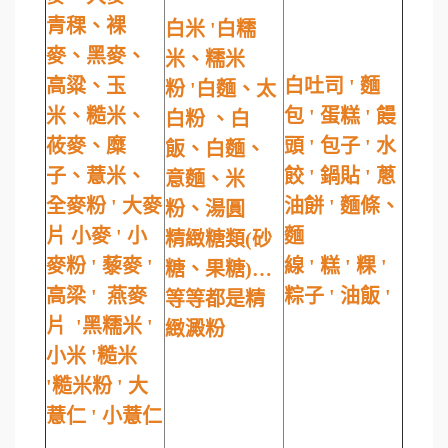
青稞、裸
白米 '白糯
麥、黑麥、
米、糯米
高粱、玉
白吐司 ' 麵
粉 '白麵、太
米、糙米、
包 ' 蛋糕 ' 饅
白粉 、白
莜麥、糜
頭 ' 包子 ' 水
飯、白麵、
子、薏米、
餃 ' 鍋貼 ' 蔥
意麵、米
全麥粉 ' 大麥
油餅 ' 麵條、
粉、湯圓
片 小麥 ' 小
麵
精緻糖類(砂
麥粉 ' 藜麥 '
線 ' 糕 ' 粿 '
糖、果糖)…
高梁 ' 燕麥
粽子 ' 油飯 '
等等都是精
片 '黑糯米 '
緻澱粉
小米 '糙米
'糙米粉 ' 大
薏仁 ' 小薏仁