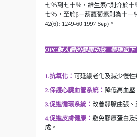
七％到七十％，維生素C則介於十
七％，至於β－葫蘿蔔素則為十一％至十九％(TA M
42(6): 1249-60 1997 Sep)。
OPC對人體的健康功效 整理如下
1.抗氧化：
可延緩老化及減少慢性
2.保護心臟血管系統：
降低高血壓
3.促進循環系統：
改善靜脈曲張、
4.促進皮膚健康：
避免膠原蛋白及
成。