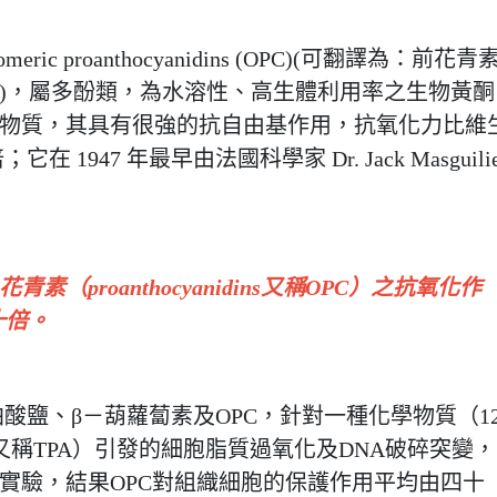
c proanthocyanidins (OPC)(可翻譯為：前花青
)，屬多酚類，為水溶性、高生體利用率之生物黃酮
物質，其具有很強的抗自由基作用，抗氧化力比維
；它在 1947 年最早由法國科學家 Dr. Jack Masguilie
proanthocyanidins又稱OPC）之抗氧化作
十倍。
酸鹽、β－葫蘿蔔素及OPC，針對一種化學物質（12
-13-acetate又稱TPA）引發的細胞脂質過氧化及DNA破碎突變，
實驗，結果OPC對組織細胞的保護作用平均由四十