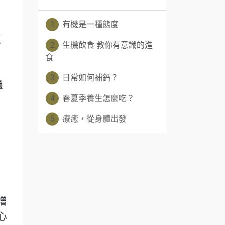
1
有機是一種態度
至
2
生機飲食 教你有意識的進
食
、
3
日常如何補鈣？
過
4
春夏季養生怎麼吃？
5
療癒，從身體出發
增
心