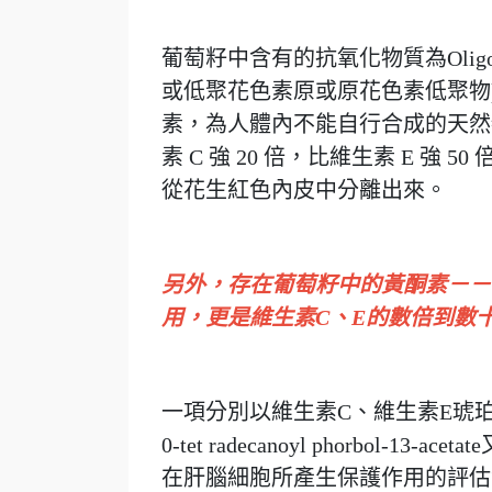
葡萄籽中含有的抗氧化物質為Oligomeri
或低聚花色素原或原花色素低聚物
素，為人體內不能自行合成的天然
素 C 強 20 倍，比維生素 E 強 50 倍
從花生紅色內皮中分離出來。
另外，存在葡萄籽中的黃酮素－－花青素（
用，更是維生素C、E的數倍到數
一項分別以維生素C、維生素E琥珀
0-tet radecanoyl phorbol
在肝腦細胞所產生保護作用的評估