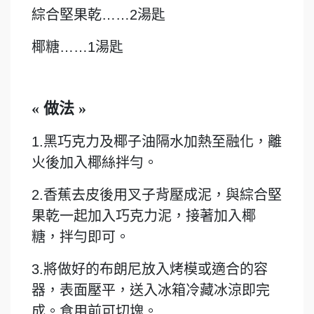
綜合堅果乾……2湯匙
椰糖……1湯匙
« 做法 »
1.黑巧克力及椰子油隔水加熱至融化，離
火後加入椰絲拌勻。
2.香蕉去皮後用叉子背壓成泥，與綜合堅
果乾一起加入巧克力泥，接著加入椰
糖，拌勻即可。
3.將做好的布朗尼放入烤模或適合的容
器，表面壓平，送入冰箱冷藏冰涼即完
成。食用前可切塊。