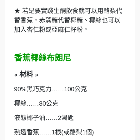
★ 若是要實踐生酮飲食就可以用酪梨代
替香蕉，赤藻糖代替椰糖、椰絲也可以
加入杏仁粉或亞麻仁籽粉。
香蕉椰絲布朗尼
« 材料 »
90%黑巧克力……100公克
椰絲……80公克
液態椰子油……2湯匙
熟透香蕉……1根(或酪梨1個)