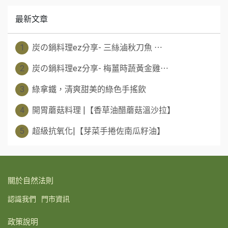
最新文章
1
​ 炭の鍋料理ez分享- 三絲滷秋刀魚 ⋯
2
​ 炭の鍋料理ez分享- 梅薑時蔬黃金雞⋯
3
綠拿鐵，清爽甜美的綠色手搖飲
4
開胃蘑菇料理 |【香草油醋蘑菇溫沙拉】
5
超級抗氧化|【芽菜手捲佐南瓜籽油】
關於自然法則
認識我們
門市資訊
政策說明